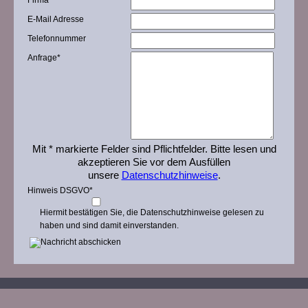
Firma
E-Mail Adresse
Telefonnummer
Anfrage
*
Mit * markierte Felder sind Pflichtfelder. Bitte lesen und
akzeptieren Sie vor dem Ausfüllen
unsere
Datenschutzhinweise
.
Hinweis DSGVO
*
Hiermit bestätigen Sie, die Datenschutzhinweise gelesen zu
haben und sind damit einverstanden.
ALFRED JACOBI
WERKSTÄTTEN FÜR MÖBEL UND INNENAUSBAU